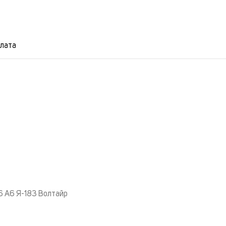
плата
16 A6 Я-183 Волтайр