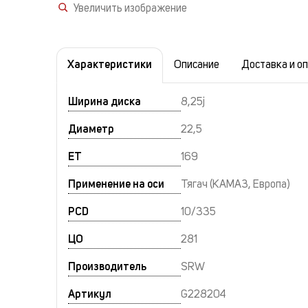
Увеличить изображение
Характеристики
Описание
Доставка и о
Ширина диска
8,25j
Диаметр
22,5
ET
169
Применение на оси
Тягач (КАМАЗ, Европа)
PCD
10/335
ЦО
281
Производитель
SRW
Артикул
G228204